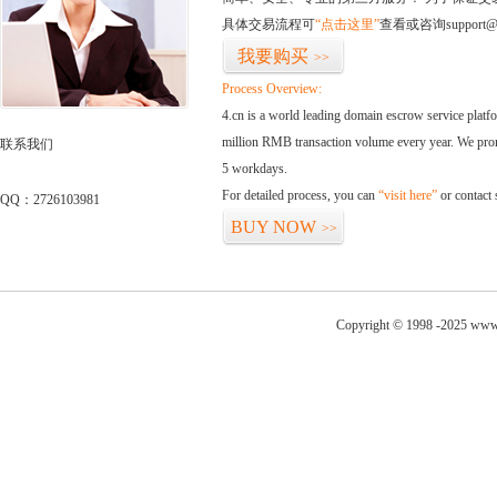
具体交易流程可
“点击这里”
查看或咨询support@
我要购买
>>
Process Overview:
4.cn is a world leading domain escrow service plat
million RMB transaction volume every year. We promi
联系我们
5 workdays.
For detailed process, you can
“visit here”
or contact
QQ：2726103981
BUY NOW
>>
Copyright © 1998 -2025 www