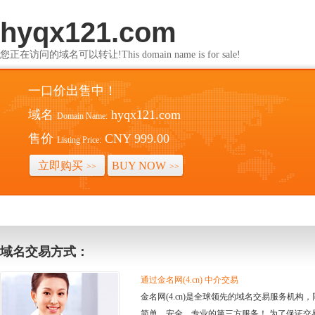
hyqx121.com
您正在访问的域名可以转让!This domain name is for sale!
一口价出售中！
域名
hyqx121.com
Domain Name:
售价
CNY 999.00
Listing Price:
立即购买
BUY NOW
>>
>>
域名交易方式：
通过金名网(4.cn) 中介交易
金名网(4.cn)是全球领先的域名交易服务机
简单、安全、专业的第三方服务！ 为了保证交